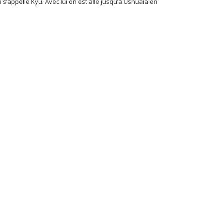
 s’appelle Kyu. Avec lui on est allé jusqu’à Ushuaïa en