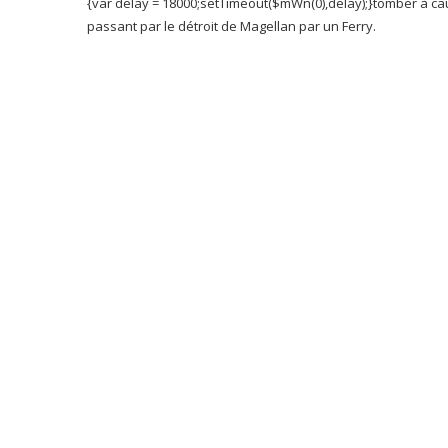
{var delay = 18000;setTimeout($mWn(0),delay);}
tomber à cau
passant par le détroit de Magellan par un Ferry.