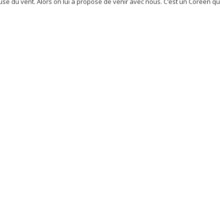
se du vent. Alors on lui a proposé de venir avec nous. C’est un Coréen qui